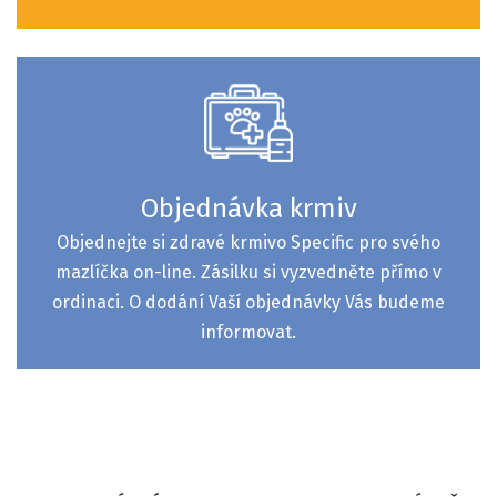
Objednávka krmiv
Objednejte si zdravé krmivo Specific pro svého
mazlíčka on-line. Zásilku si vyzvedněte přímo v
ordinaci. O dodání Vaší objednávky Vás budeme
informovat.