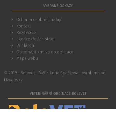
VYBRANÉ ODKAZY
Ochrana osobních údajů
Kontakt
Rezervace
Licence třetích stran
Přihlášení
Objednání krmiva do ordinace
Mapa webu
© 2019 - Bolevet - MVDr. Lucie Špačková - vyrobeno od
LKwebs.cz
VETERINÁRNÍ ORDINACE BOLEVET