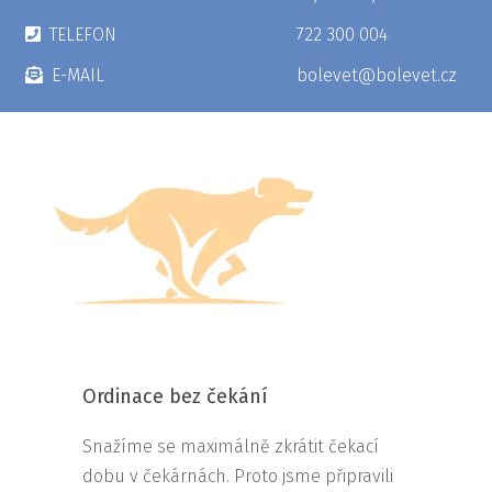
TELEFON
722 300 004
E-MAIL
bolevet@bolevet.cz
Ordinace bez čekání
Snažíme se maximálně zkrátit čekací
dobu v čekárnách. Proto jsme připravili