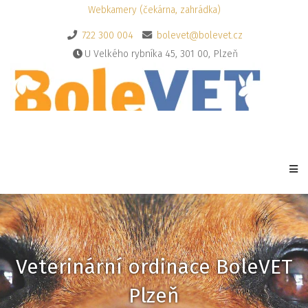
Webkamery (čekárna, zahrádka)
722 300 004
bolevet@bolevet.cz
U Velkého rybníka 45, 301 00, Plzeň
Veterinární ordinace BoleVET
Plzeň