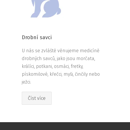
Drobní savci
U nás se zvláště věnujeme medicíně
drobných savců, jako jsou morčata,
králíci, potkani, osmáci, fretky,
pískomilové, křečci, myši, činčily nebo
ježci.
Číst více