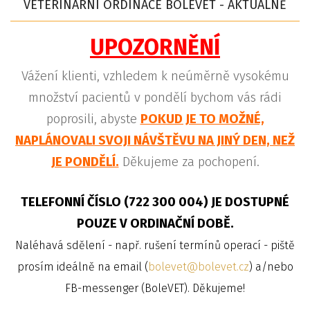
VETERINÁRNÍ ORDINACE BOLEVET - AKTUÁLNĚ
UPOZORNĚNÍ
Vážení klienti, vzhledem k neúměrně vysokému
množství pacientů v pondělí bychom vás rádi
poprosili, abyste
POKUD JE TO MOŽNÉ,
NAPLÁNOVALI SVOJI NÁVŠTĚVU NA JINÝ DEN, NEŽ
JE PONDĚLÍ.
Děkujeme za pochopení.
TELEFONNÍ ČÍSLO (722 300 004) JE DOSTUPNÉ
POUZE V ORDINAČNÍ DOBĚ.
Naléhavá sdělení - např. rušení termínů operací - piště
prosím ideálně na email (
bolevet@bolevet.cz
) a/nebo
FB-messenger (BoleVET). Děkujeme!