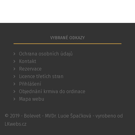
VYBRANÉ ODKAZY
Ochrana osobních údajů
Kontakt
Rezervace
Licence třetích stran
Přihlášení
Objednání krmiva do ordinace
Mapa webu
© 2019 - Bolevet - MVDr. Lucie Špačková - vyrobeno od
LKwebs.cz