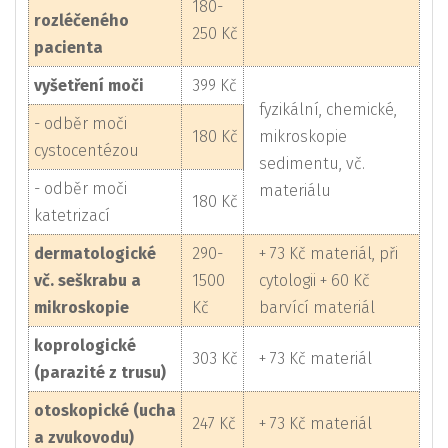
180-
rozléčeného
250 Kč
pacienta
vyšetření moči
399 Kč
fyzikální, chemické,
- odběr moči
180 Kč
mikroskopie
cystocentézou
sedimentu, vč.
- odběr moči
materiálu
180 Kč
katetrizací
dermatologické
290-
+ 73 Kč materiál, při
vč. seškrabu a
1500
cytologii + 60 Kč
mikroskopie
Kč
barvící materiál
koprologické
303 Kč
+ 73 Kč materiál
(parazité z trusu)
otoskopické (ucha
247 Kč
+ 73 Kč materiál
a zvukovodu)