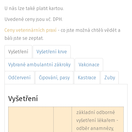
U nás lze také platit kartou.
Uvedené ceny jsou vč. DPH.
Ceny veterinárních praxí
- co jste možná chtěli vědět a
báli jste se zeptat.
Vyšetření
Vyšetření krve
Vybrané ambulantní zákroky
Vakcinace
Odčervení
Čipování, pasy
Kastrace
Zuby
Vyšetření
základní odborné
vyšetření lékařem -
odběr anamnézy,