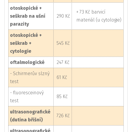
otoskopické +
+ 73 Kč barvicí
seškrab na ušní
290 Kč
materiál (u cytologie)
parazity
otoskopické +
seškrab +
545 Kč
cytologie
oftalmologické
247 Kč
- Schirmerův slzný
61 Kč
test
- fluoresceinový
85 Kč
test
ultrasonografické
726 Kč
(dutina břišní)
ultrasonografické