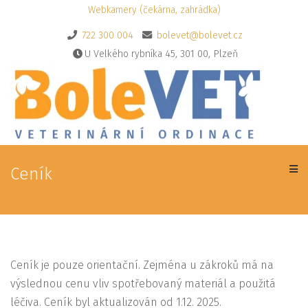
Webkamery (čekárna, zahrádka)
722 300 004
bolevet@bolevet.cz
U Velkého rybníka 45, 301 00, Plzeň
Ceník
Ceník je pouze orientační. Zejména u zákroků má na
výslednou cenu vliv spotřebovaný materiál a použitá
léčiva. Ceník byl aktualizován od 1.12. 2025.