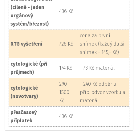
(cílené - jeden
436 Kč
orgánový
systém/březost)
cena za první
RTG vyšetření
726 Kč
snímek (každý další
snímek + 145,- Kč)
cytologické (při
174 Kč
+ 73 Kč materiál
průjmech)
290-
+ 240 Kč odběr a
cytologické
1500
příp. odvoz vzorku a
(novotvary)
Kč
materiál
přesčasový
436 Kč
příplatek