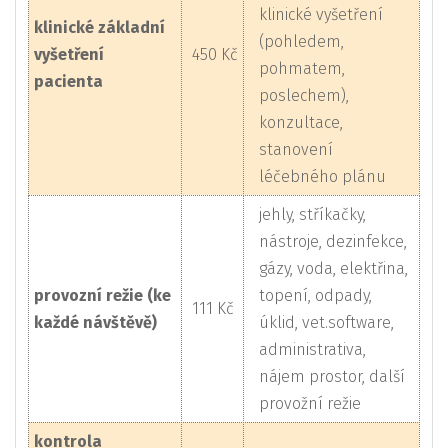
klinické vyšetření
klinické základní
(pohledem,
vyšetření
450 Kč
pohmatem,
pacienta
poslechem),
konzultace,
stanovení
léčebného plánu
jehly, stříkačky,
nástroje, dezinfekce,
gázy, voda, elektřina,
provozní režie (ke
topení, odpady,
111 Kč
každé návštěvě)
úklid, vet.software,
administrativa,
nájem prostor, další
provožní režie
kontrola