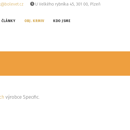
t@bolevet.cz
U Velkého rybníka 45, 301 00, Plzeň
ČLÁNKY
OBJ. KRMIV
KDO JSME
ch
výrobce Specific.