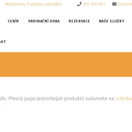
Webkamery (čekárna, zahrádka)
722 300 004
boleve
CENÍK
ORDINAČNÍ DOBA
REZERVACE
NAŠE SLUŽBY
AKT
ific. Přesný popis jednotlivých produktů naleznete na
stránká
.